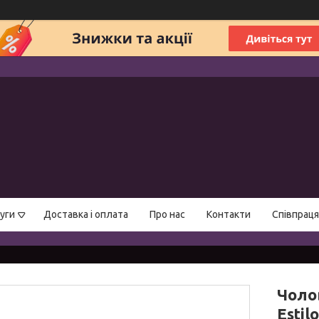
уги
Доставка і оплата
Про нас
Контакти
Співпраця
Чолов
Estil