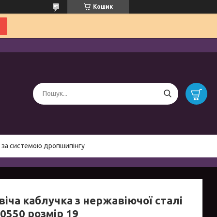
Кошик
 за системою дропшипінгу
іча каблучка з нержавіючої сталі
o0550 розмір 19