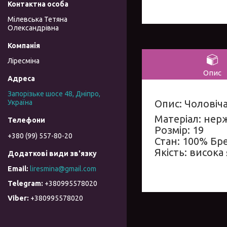
Мілевська Тетяна
Олександрівна
Ліресміна
Опис
Запорізьке шосе 48, Дніпро,
Опис: Чоловіча
Україна
Матеріал: нер
Розмір: 19
+380 (99) 557-80-20
Стан: 100% Бр
Якість: висока 
liresmina@gmail.com
+380995578020
+380995578020