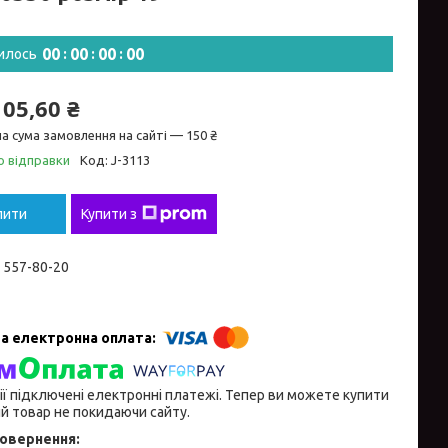
0
0
0
0
0
0
0
0
илось
105,60 ₴
а сума замовлення на сайті — 150 ₴
о відправки
Код:
J-3113
пити
Купити з
) 557-80-20
ії підключені електронні платежі. Тепер ви можете купити
й товар не покидаючи сайту.