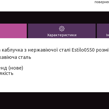
повернен
Характеристики
І
 каблучка з нержавіючої сталі Estilo0550 розмі
жавіюча сталь
енд (нове)
якість