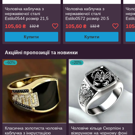
Чоловіча каблучка з
Чоловіча каблучка з
Чоло
нержавіючої сталі
нержавіючої сталі
нерж
Estilo0544 розмір 21,5
Estilo0572 розмір 20.5
Esti
105,60
105,60
105
₴
₴
132 ₴
132 ₴
Купити
Купити
Акційні пропозиції та новинки
–60%
–20%
Класична золотиста чоловіча
Чоловіче кільце Скорпіон з
каблучка з інкрустацією
візерунком на чорному фоні