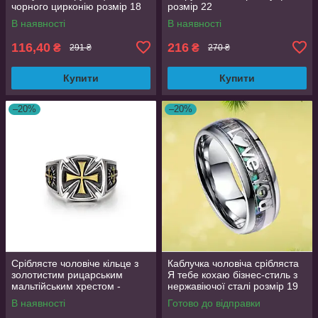
чорного цирконію розмір 18
розмір 22
AurumLux193
В наявності
В наявності
116,40
216
₴
₴
291 ₴
270 ₴
Купити
Купити
–20%
–20%
Сріблясте чоловіче кільце з
Каблучка чоловіча срібляста
золотистим рицарським
Я тебе кохаю бізнес-стиль з
мальтійським хрестом -
нержавіючої сталі розмір 19
доблесть і честь,
OrnatusDivinus758
В наявності
Готово до відправки
регульований розмір