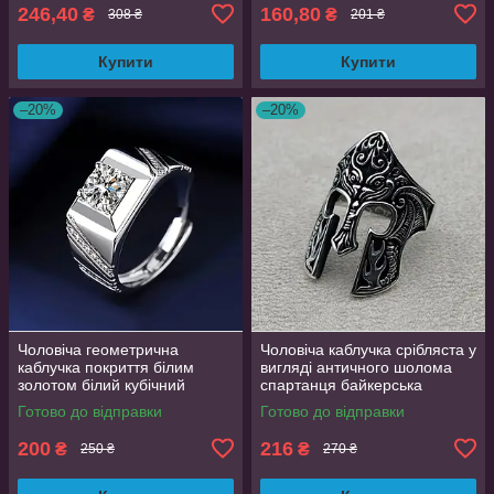
AurumLux138
246,40
160,80
₴
₴
308 ₴
201 ₴
Купити
Купити
–20%
–20%
Чоловіча геометрична
Чоловіча каблучка срібляста у
каблучка покриття білим
вигляді античного шолома
золотом білий кубічний
спартанця байкерська
цирконій розмір 18
регульована AurumLux297
Готово до відправки
Готово до відправки
200
216
₴
₴
250 ₴
270 ₴