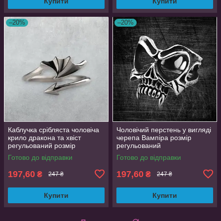
Купити
Купити
–20%
–20%
Каблучка срібляста чоловіча
Чоловічий перстень у вигляді
крило дракона та хвіст
черепа Вампіра розмір
регульований розмір
регульований
AurumLux024
Готово до відправки
Готово до відправки
197,60
197,60
₴
₴
247 ₴
247 ₴
Купити
Купити