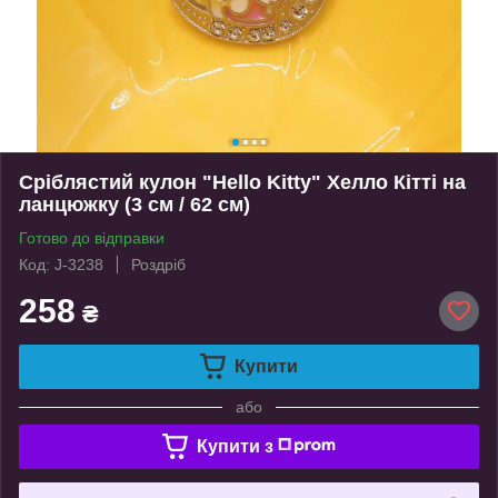
Сріблястий кулон "Hello Kitty" Хелло Кітті на
ланцюжку (3 см / 62 см)
Готово до відправки
Код: J-3238
Роздріб
258
₴
Купити
або
Купити з