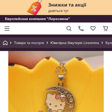
Европейская компания "Лиресмина"
Товари та послуги
Ювелірна біжутерія Liresmina
Кул