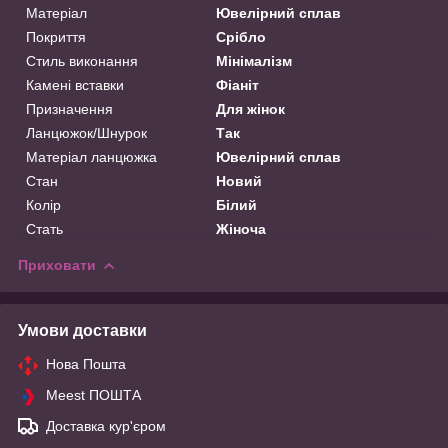
Матеріал
Ювелірний сплав
Покриття
Срібло
Стиль виконання
Мінімалізм
Камені вставки
Фіаніт
Призначення
Для жінок
Ланцюжок/Шнурок
Так
Матеріал ланцюжка
Ювелірний сплав
Стан
Новий
Колір
Білий
Стать
Жіноча
Приховати
Умови доставки
Нова Пошта
Meest ПОШТА
Доставка кур'єром