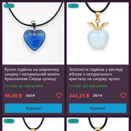
–5%
–5%
Кулон підвіска на шкіряному
Золотиста підвіска у вигляді
шнурку і натуральний камінь
яблука з натурального
Кришталеве Серце цілющі
кристалу на шнурку, кулон
камені St-0110
2.2 см
Готово до відправки
Готово до відправки
96,90
244,15
₴
₴
102 ₴
257 ₴
Купити
Купити
–5%
–5%