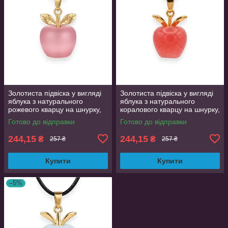
Золотиста підвіска у вигляді
Золотиста підвіска у вигляді
яблука з натурального
яблука з натурального
рожевого кварцу на шнурку,
коралового кварцу на шнурку,
кулон 2.2 см
кулон 2.2 см
Готово до відправки
Готово до відправки
244,15
244,15
₴
₴
257 ₴
257 ₴
Купити
Купити
–5%