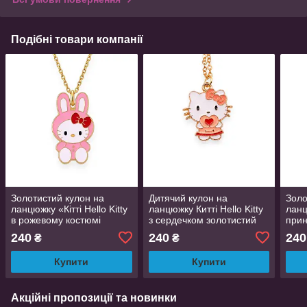
Подібні товари компанії
Золотистий кулон на
Дитячий кулон на
Золо
ланцюжку «Кітті Hello Kitty
ланцюжку Китті Hello Kitty
ланц
в рожевому костюмі
з сердечком золотистий
прин
зайчика», підвіска 2.2 см
розміри 2,2 см 40 см
підв
240
240
240
₴
₴
Купити
Купити
Акційні пропозиції та новинки