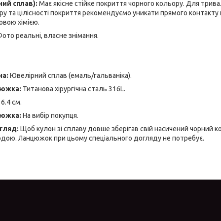
ий сплав):
Має якісне стійке покриття чорного кольору. Для трив
ру та цілісності покриття рекомендуємо уникати прямого контакту
овою хімією.
ото реальні, власне знімання.
на:
Ювелірний сплав (емаль/гальваніка).
цюжка:
Титанова хірургічна сталь 316L.
6.4 см.
южка:
На вибір покупця.
гляд:
Щоб кулон зі сплаву довше зберігав свій насичений чорний ко
одою. Ланцюжок при цьому спеціального догляду не потребує.