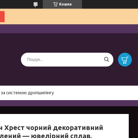
Кошик
 за системою дропшипінгу
н Хрест чорний декоративний
блений — ювелірний сплав,