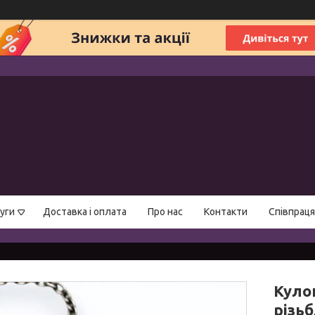
уги
Доставка і оплата
Про нас
Контакти
Співпраця
Куло
різь