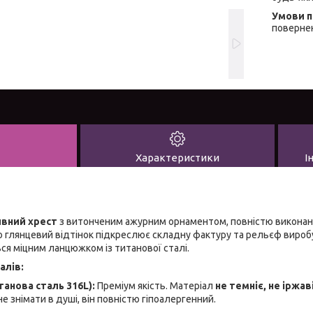
повернен
Характеристики
І
вний хрест
з витонченим ажурним орнаментом, повністю виконан
о глянцевий відтінок підкреслює складну фактуру та рельєф вироб
я міцним ланцюжком із титанової сталі.
алів:
анова сталь 316L):
Преміум якість. Матеріал
не темніє, не іржав
 знімати в душі, він повністю гіпоалергенний.