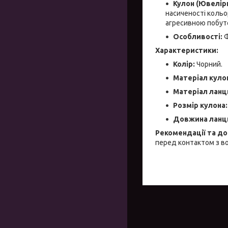
Кулон (Ювелірн
насиченості кольо
агресивною побут
Особливості:
Ф
Характеристики:
Колір:
Чорний.
Матеріал куло
Матеріал лан
Розмір кулона:
Довжина ланц
Рекомендації та до
перед контактом з в