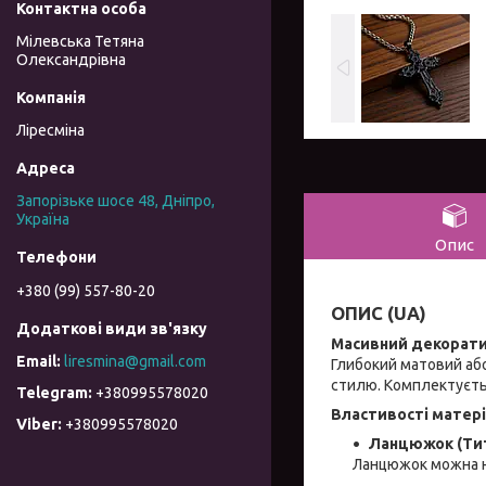
Мілевська Тетяна
Олександрівна
Ліресміна
Запорізьке шосе 48, Дніпро,
Україна
Опис
+380 (99) 557-80-20
ОПИС (UA)
Масивний декорати
liresmina@gmail.com
Глибокий матовий аб
стилю. Комплектуєтьс
+380995578020
Властивості матері
+380995578020
Ланцюжок (Тит
Ланцюжок можна не