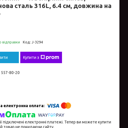
ова сталь 316L, 6.4 см, довжина на
р
о відправки
Код:
J-3294
пити
Купити з
) 557-80-20
ії підключені електронні платежі. Тепер ви можете купити
й товар не покидаючи сайту.