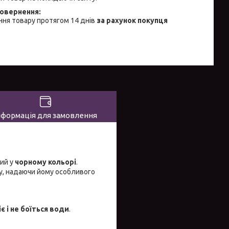
ня товару протягом 14 днів
за рахунок покупця
нформація для замовлення
ий у
чорному кольорі
.
у, надаючи йому особливого
іє і не боїться води
.