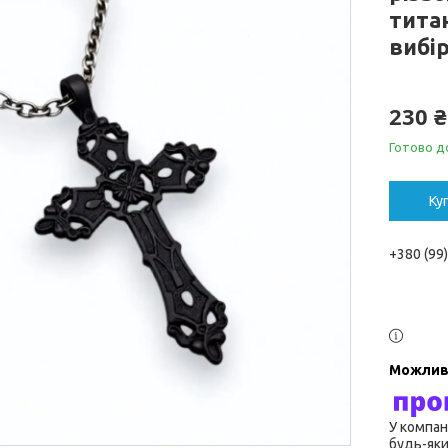
титан
вибі
230 ₴
Готово д
Ку
+380 (99
У компан
будь-яки