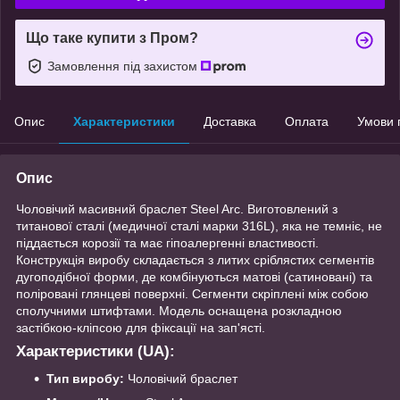
Що таке купити з Пром?
Замовлення під захистом
Опис
Характеристики
Доставка
Оплата
Умови 
Опис
Чоловічий масивний браслет Steel Arc. Виготовлений з
титанової сталі (медичної сталі марки 316L), яка не темніє, не
піддається корозії та має гіпоалергенні властивості.
Конструкція виробу складається з литих сріблястих сегментів
дугоподібної форми, де комбінуються матові (сатиновані) та
поліровані глянцеві поверхні. Сегменти скріплені між собою
сполучними штифтами. Модель оснащена розкладною
застібкою-кліпсою для фіксації на зап'ясті.
Характеристики (UA):
Тип виробу:
Чоловічий браслет