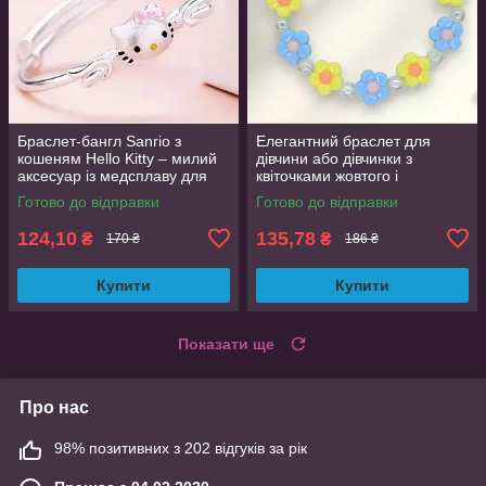
Браслет-бангл Sanrio з
Елегантний браслет для
кошеням Hello Kitty – милий
дівчини або дівчинки з
аксесуар із медсплаву для
квіточками жовтого і
дівчат, 6 см діаметр
блакитного кольорів, яскраві
Готово до відправки
Готово до відправки
намистинки, сріблястий
124,10
135,78
₴
₴
170 ₴
186 ₴
Купити
Купити
Показати ще
Про нас
98% позитивних з 202 відгуків за рік