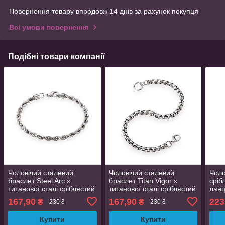
Повернення товару впродовж 14 днів за рахунок покупця
Всі умови повернення
Подібні товари компанії
Чоловічий сталевий
Чоловічий сталевий
Чоло
браслет Steel Arc з
браслет Titan Vigor з
сріб
титанової сталі сріблястий
титанової сталі сріблястий
лан
21 см 5мм
21 см 3мм
стал
167,90
167,90
223
₴
₴
230 ₴
230 ₴
Купити
Купити