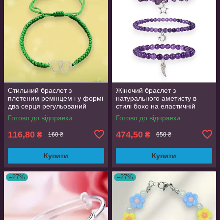
Стильний браслет з
Жіночий браслет з
плетеним ремінцем і у формі
натурального аметисту в
два серця регульований
стилі бохо на еластичній
браслет з нержавіючої сталі
основі з металевою підвіскою
Готово до відправки
Готово до відправки
Зелений
116,80
474,50
₴
₴
160 ₴
650 ₴
Купити
Купити
–27%
–27%