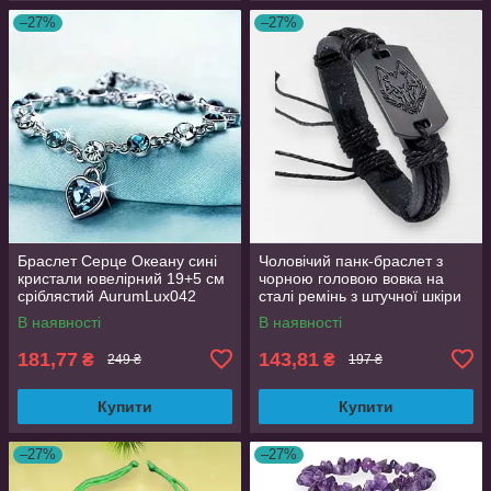
–27%
–27%
Браслет Серце Океану сині
Чоловічий панк-браслет з
кристали ювелірний 19+5 см
чорною головою вовка на
сріблястий AurumLux042
сталі ремінь з штучної шкіри
ручної роботи HUANMIN
В наявності
В наявності
чорний AurumLux4068
181,77
143,81
₴
₴
249 ₴
197 ₴
Купити
Купити
–27%
–27%