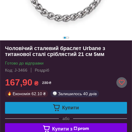
Чоловічий сталевий браслет Urbane з
титанової сталі сріблястий 21 см 5мм
Готово до відправки
Код: J-3466
Роздріб
167,90
₴
230 ₴
Економія
62.10 ₴
Залишилось
40 днів
Купити
або
Купити з