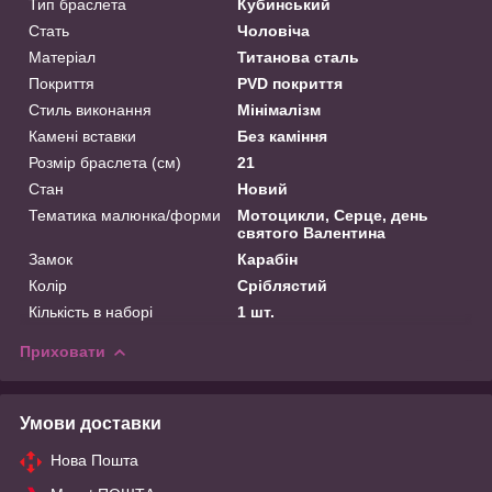
Тип браслета
Кубинський
Стать
Чоловіча
Матеріал
Титанова сталь
Покриття
PVD покриття
Стиль виконання
Мінімалізм
Камені вставки
Без каміння
Розмір браслета (см)
21
Стан
Новий
Тематика малюнка/форми
Мотоцикли, Серце, день
святого Валентина
Замок
Карабін
Колір
Сріблястий
Кількість в наборі
1 шт.
Приховати
Умови доставки
Нова Пошта