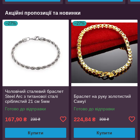
Акційні пропозиції та новинки
–27%
–27%
Чоловічий сталевий браслет
Steel Arc з титанової сталі
Браслет на руку золотистий
сріблястий 21 см 5мм
Самуї
Готово до відправки
Готово до відправки
167,90
224,84
₴
₴
230 ₴
308 ₴
Купити
Купити