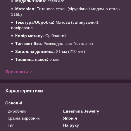
Модель/Назва:
Steel Arc
Матеріал:
Титанова сталь (хірургічна / медична сталь
316L)
Текстура/Обробка:
Матова (сатинування),
полірована
Колір металу:
Сріблястий
Тип застібки:
Розкладна застібка-кліпса
Загальна довжина:
21 см (210 мм)
Товщина ланок:
5 мм
Приховати
Характеристики
Основні
Виробник
Liresmina Jewelry
Країна виробник
Японія
Тип
На руку