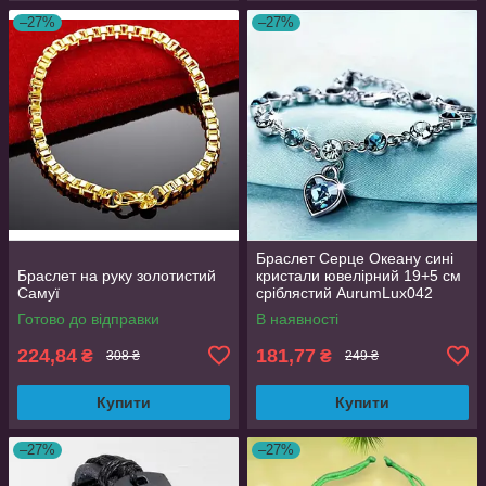
–27%
–27%
Браслет Серце Океану сині
Браслет на руку золотистий
кристали ювелірний 19+5 см
Самуї
сріблястий AurumLux042
Готово до відправки
В наявності
224,84
181,77
₴
₴
308 ₴
249 ₴
Купити
Купити
–27%
–27%