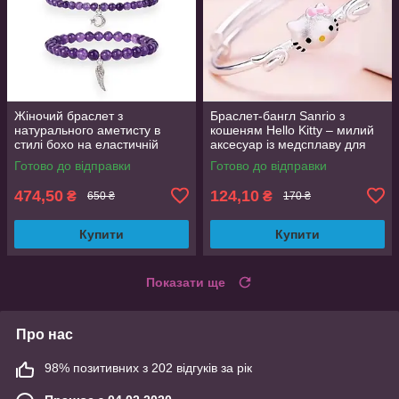
Жіночий браслет з
Браслет-бангл Sanrio з
натурального аметисту в
кошеням Hello Kitty – милий
стилі бохо на еластичній
аксесуар із медсплаву для
основі з металевою підвіскою
дівчат, 6 см діаметр
Готово до відправки
Готово до відправки
474,50
124,10
₴
₴
650 ₴
170 ₴
Купити
Купити
Показати ще
Про нас
98% позитивних з 202 відгуків за рік