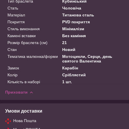
Тип браслета
Кубинський
Стать
Чоловіча
Матеріал
Титанова сталь
Покриття
PVD покриття
Стиль виконання
Мінімалізм
Камені вставки
Без каміння
Розмір браслета (см)
21
Стан
Новий
Тематика малюнка/форми
Мотоцикли, Серце, день
святого Валентина
Замок
Карабін
Колір
Сріблястий
Кількість в наборі
1 шт.
Приховати
Умови доставки
Нова Пошта