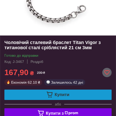
Чоловічий сталевий браслет Titan Vigor з
титанової сталі сріблястий 21 см 3мм
Готово до відправки
Код: J-3467
Роздріб
167,90
₴
230 ₴
Економія
62.10 ₴
Залишилось
42 дні
Купити
або
Купити з