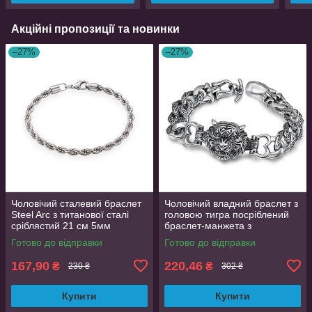
Акційні пропозиції та новинки
–27%
–27%
Чоловічий сталевий браслет
Чоловічий владний браслет з
Steel Arc з титанової сталі
головою тигра посріблений
сріблястий 21 см 5мм
браслет-манжета з
зображенням зверя
Готово до відправки
Готово до відправки
167,90
220,46
₴
₴
230 ₴
302 ₴
Купити
Купити