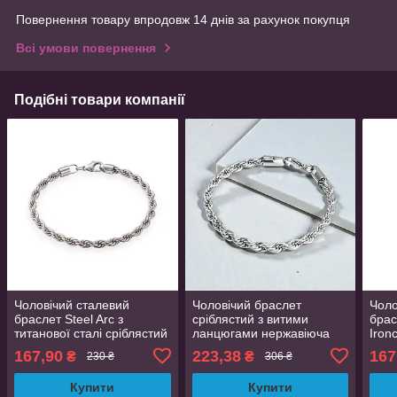
Повернення товару впродовж 14 днів за рахунок покупця
Всі умови повернення
Подібні товари компанії
Чоловічий сталевий
Чоловічий браслет
Чоло
браслет Steel Arc з
сріблястий з витими
брас
титанової сталі сріблястий
ланцюгами нержавіюча
Iron
21 см 5мм
сталь 4 мм 21 см
сріб
167,90
223,38
167
₴
₴
230 ₴
306 ₴
довж
Купити
Купити