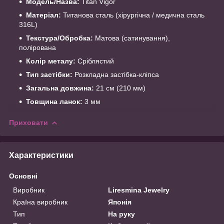
Модель/Назва:
Titan Vigor
Матеріал:
Титанова сталь (хірургічна / медична сталь
316L)
Текстура/Обробка:
Матова (сатинування),
полірована
Колір металу:
Сріблястий
Тип застібки:
Розкладна застібка-кліпса
Загальна довжина:
21 см (210 мм)
Товщина ланок:
3 мм
Приховати
Характеристики
Основні
Виробник
Liresmina Jewelry
Країна виробник
Японія
Тип
На руку