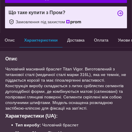
Що таке купити з Пром?
Замовлення під захистом
Опис
Характеристики
Доставка
Оплата
Умови 
Опис
Чоловічий масивний браслет Titan Vigor. Виготовлений з
титанової сталі (медичної сталі марки 316L), яка не темніє, не
піддається корозії та має гіпоалергенні властивості.
Конструкція виробу складається з литих сріблястих сегментів
дугоподібної форми, де комбінуються матові (сатиновані) та
поліровані глянцеві поверхні. Сегменти скріплені між собою
сполучними штифтами. Модель оснащена розкладною
застібкою-кліпсою для фіксації на зап'ясті.
Характеристики (UA):
Тип виробу:
Чоловічий браслет