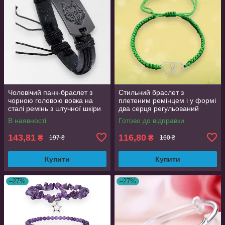
Чоловічий панк-браслет з
Стильний браслет з
чорною головою вовка на
плетеним ремінцем і у формі
сталі ремінь з штучної шкіри
два серця регульований
ручної роботи HUANMIN
браслет з нержавіючої сталі
В наявності
Готово до відправки
чорний AurumLux4068
Зелений
143,81
116,80
₴
₴
197 ₴
160 ₴
Купити
Купити
–27%
–27%