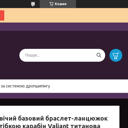
Кошик
 за системою дропшипінгу
вічий базовий браслет-ланцюжок
стібкою карабін Valiant титанова