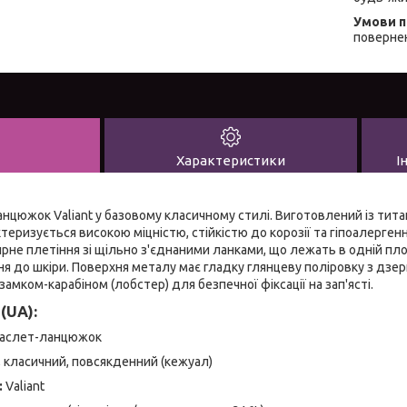
повернен
Характеристики
І
нцюжок Valiant у базовому класичному стилі. Виготовлений із титан
актеризується високою міцністю, стійкістю до корозії та гіпоалер
рне плетіння зі щільно з'єднаними ланками, що лежать в одній пл
 до шкіри. Поверхня металу має гладку глянцеву поліровку з дзе
амком-карабіном (лобстер) для безпечної фіксації на зап'ясті.
(UA):
аслет-ланцюжок
 класичний, повсякденний (кежуал)
:
Valiant