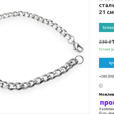
стал
21 см
Залиш
230 ₴
Готово д
Ку
+380 (99
У компан
будь-яки