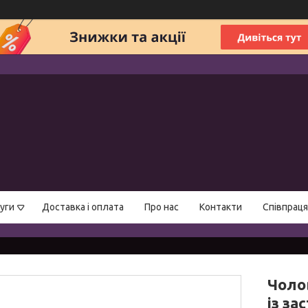
уги
Доставка і оплата
Про нас
Контакти
Співпраця
Чоло
із за