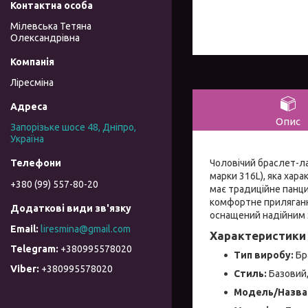
Мілевська Тетяна
Олександрівна
Ліресміна
Опис
Запорізьке шосе 48, Дніпро,
Україна
Чоловічий браслет-ла
марки 316L), яка хар
+380 (99) 557-80-20
має традиційне панци
комфортне прилягання
оснащений надійним з
liresmina@gmail.com
Характеристики 
+380995578020
Тип виробу:
Бр
+380995578020
Стиль:
Базовий,
Модель/Назва