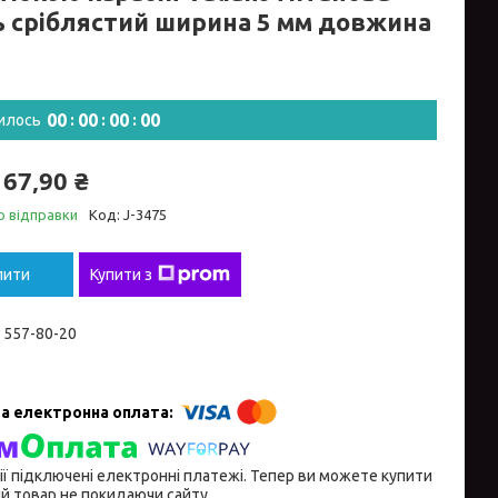
ь сріблястий ширина 5 мм довжина
0
0
0
0
0
0
0
0
илось
167,90 ₴
о відправки
Код:
J-3475
пити
Купити з
) 557-80-20
ії підключені електронні платежі. Тепер ви можете купити
й товар не покидаючи сайту.