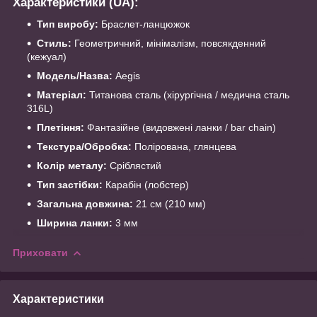
Характеристики (UA):
Тип виробу:
Браслет-ланцюжок
Стиль:
Геометричний, мінімалізм, повсякденний
(кежуал)
Модель/Назва:
Aegis
Матеріал:
Титанова сталь (хірургічна / медична сталь
316L)
Плетіння:
Фантазійне (видовжені ланки / bar chain)
Текстура/Обробка:
Полірована, глянцева
Колір металу:
Сріблястий
Тип застібки:
Карабін (лобстер)
Загальна довжина:
21 см (210 мм)
Ширина ланки:
3 мм
Приховати
Характеристики