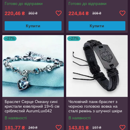
зображенням зверя
Готово до відправки
Готово до відправки
220,46
224,84
₴
₴
302 ₴
308 ₴
Купити
Купити
–27%
–27%
Браслет Серце Океану сині
Чоловічий панк-браслет з
кристали ювелірний 19+5 см
чорною головою вовка на
сріблястий AurumLux042
сталі ремінь з штучної шкіри
ручної роботи HUANMIN
В наявності
В наявності
чорний AurumLux4068
181,77
143,81
₴
₴
249 ₴
197 ₴