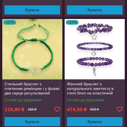
Купити
Купити
–27%
–27%
Стильний браслет з
Жіночий браслет з
плетеним ремінцем і у формі
натурального аметисту в
два серця регульований
стилі бохо на еластичній
браслет з нержавіючої сталі
основі з металевою підвіскою
Готово до відправки
Готово до відправки
Зелений
116,80
474,50
₴
₴
160 ₴
650 ₴
Купити
Купити