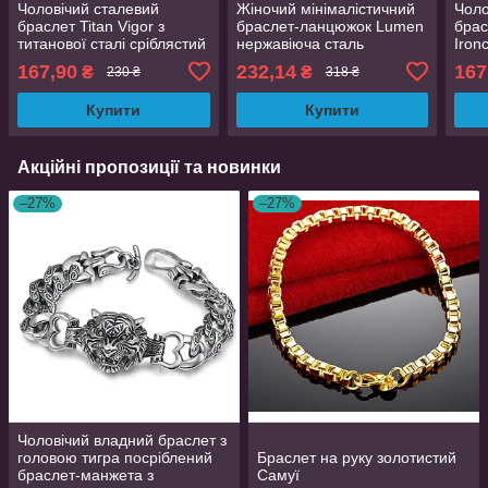
Чоловічий сталевий
Жіночий мінімалістичний
Чоло
браслет Titan Vigor з
браслет-ланцюжок Lumen
брас
титанової сталі сріблястий
нержавіюча сталь
Iron
21 см 3мм
золотистий ширина 2 мм
сріб
167,90
232,14
167
₴
₴
230 ₴
318 ₴
довжина 15.5+6 см
довж
Купити
Купити
Акційні пропозиції та новинки
–27%
–27%
Чоловічий владний браслет з
головою тигра посріблений
Браслет на руку золотистий
браслет-манжета з
Самуї