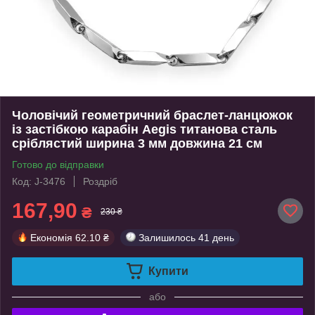
Чоловічий геометричний браслет-ланцюжок
із застібкою карабін Aegis титанова сталь
сріблястий ширина 3 мм довжина 21 см
Готово до відправки
Код: J-3476
Роздріб
167,90
₴
230 ₴
Економія
62.10 ₴
Залишилось
41 день
Купити
або