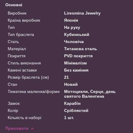
Основні
Виробник
Liresmina Jewelry
Країна виробник
Японія
Тип
На руку
Тип браслета
Кубинський
Стать
Чоловіча
Матеріал
Титанова сталь
Покриття
PVD покриття
Стиль виконання
Мінімалізм
Камені вставки
Без каміння
Розмір браслета (см)
21
Стан
Новий
Тематика малюнка/форми
Мотоцикли, Серце, день
святого Валентина
Замок
Карабін
Колір
Сріблястий
Кількість в наборі
1 шт.
Приховати