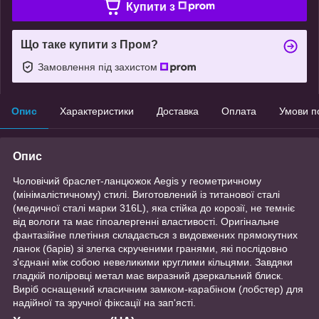
Купити з
Що таке купити з Пром?
Замовлення під захистом
Опис
Характеристики
Доставка
Оплата
Умови п
Опис
Чоловічий браслет-ланцюжок Aegis у геометричному
(мінімалістичному) стилі. Виготовлений із титанової сталі
(медичної сталі марки 316L), яка стійка до корозії, не темніє
від вологи та має гіпоалергенні властивості. Оригінальне
фантазійне плетіння складається з видовжених прямокутних
ланок (барів) зі злегка скрученими гранями, які послідовно
з'єднані між собою невеликими круглими кільцями. Завдяки
гладкій поліровці метал має виразний дзеркальний блиск.
Виріб оснащений класичним замком-карабіном (лобстер) для
надійної та зручної фіксації на зап'ясті.