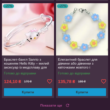
–27%
–27%
Браслет-бангл Sanrio з
Елегантний браслет для
кошеням Hello Kitty – милий
дівчини або дівчинки з
аксесуар із медсплаву для
квіточками жовтого і
дівчат, 6 см діаметр
блакитного кольорів, яскраві
Готово до відправки
Готово до відправки
намистинки, сріблястий
124,10
135,78
₴
₴
170 ₴
186 ₴
Купити
Купити
Показати ще