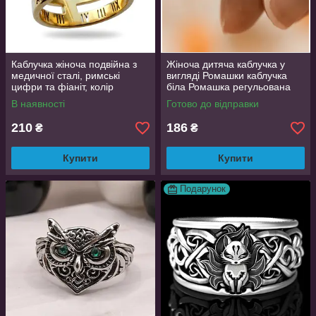
Каблучка жіноча подвійна з
Жіноча дитяча каблучка у
медичної сталі, римські
вигляді Ромашки каблучка
цифри та фіаніт, колір
біла Ромашка регульована
золото, розмір 19
В наявності
Готово до відправки
210
186
₴
₴
Купити
Купити
Подарунок