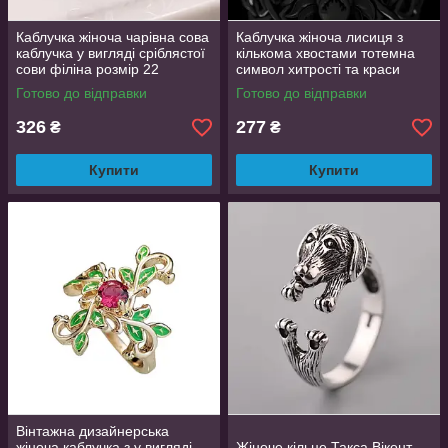
Каблучка жіноча чарівна сова
Каблучка жіноча лисиця з
каблучка у вигляді сріблястої
кількома хвостами тотемна
сови філіна розмір 22
символ хитрості та краси
регульований розмір
Готово до відправки
Готово до відправки
AurumLux106
326
277
₴
₴
Купити
Купити
Вінтажна дизайнерська
жіноча каблучка з у вигляді
Жіноче кільце Такса Віконт