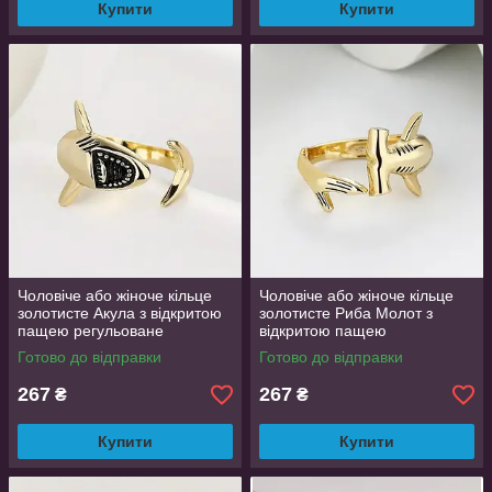
Купити
Купити
Чоловіче або жіноче кільце
Чоловіче або жіноче кільце
золотисте Акула з відкритою
золотисте Риба Молот з
пащею регульоване
відкритою пащею
AurumLux038
регульоване AurumLux039
Готово до відправки
Готово до відправки
267
267
₴
₴
Купити
Купити