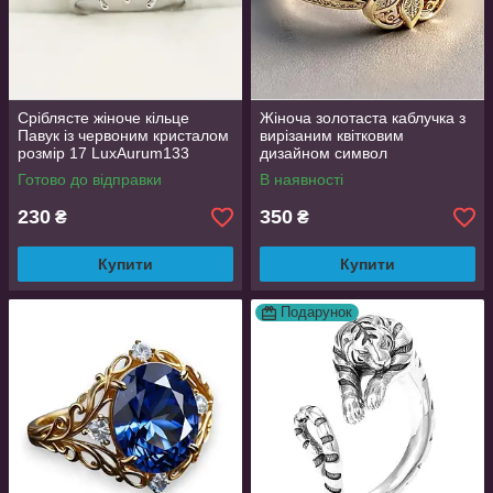
Сріблясте жіноче кільце
Жіноча золотаста каблучка з
Павук із червоним кристалом
вирізаним квітковим
розмір 17 LuxAurum133
дизайном символ
елегантності та розкоші 20
Готово до відправки
В наявності
LuxAurum154
230
350
₴
₴
Купити
Купити
Подарунок