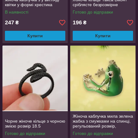
квітки у формі хрестика
сріблясте безрозмірне
золотиста розмір 17
В наявності
Готово до відправки
247
196
₴
₴
Купити
Купити
Жіноча каблучка мила зелена
Чорне жіноче кільце з чорною
жабка з смужками на спинці,
змією розмір 18.5
регульований розмір,
золотиста
Готово до відправки
Готово до відправки