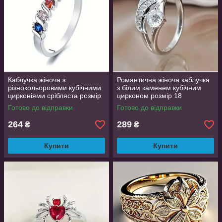
Каблучка жіноча з
Романтична жіноча каблучка
різнокольоровими кубічними
з білим каменем кубічним
цирконіями срібляста розмір
цирконом розмір 18
18 AurumLux019
Готово до відправки
Готово до відправки
264
289
₴
₴
Купити
Купити