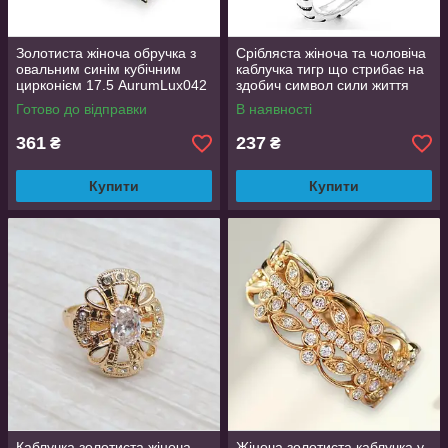
Золотиста жіноча обручка з
Срібляста жіноча та чоловіча
овальним синім кубічним
каблучка тигр що стрибає на
цирконієм 17.5 AurumLux042
здобич символ сили життя
регульована TigerPower416
Готово до відправки
В наявності
361
237
₴
₴
Купити
Купити
Каблучка золотиста жіноча
Жіноча золотиста каблучка у