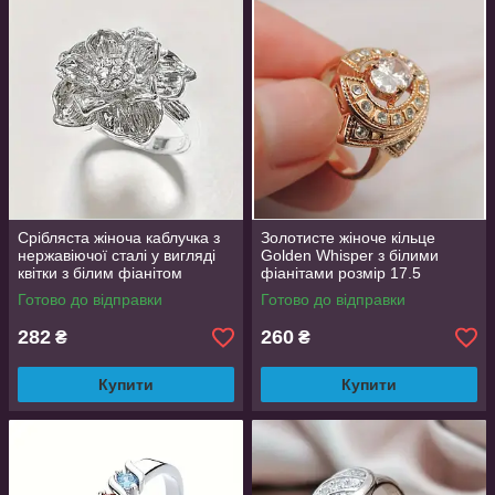
Срібляста жіноча каблучка з
Золотисте жіноче кільце
нержавіючої сталі у вигляді
Golden Whisper з білими
квітки з білим фіанітом
фіанітами розмір 17.5
квітковий дизайн
Готово до відправки
Готово до відправки
регульований розмір
AurumLux457
282
260
₴
₴
Купити
Купити