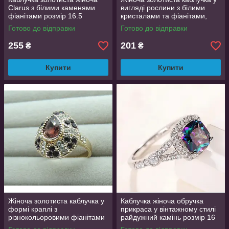
Clarus з білими каменями
вигляді рослини з білими
фіанітами розмір 16.5
кристалами та фіанітами,
AurumLux110
розмір 17
Готово до відправки
Готово до відправки
255
201
₴
₴
Купити
Купити
Жіноча золотиста каблучка у
Каблучка жіноча обручка
формі краплі з
прикраса у вінтажному стилі
різнокольоровими фіанітами
райдужний камінь розмір 16
та великим каменем, 17.5