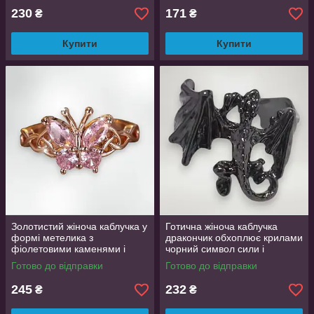
230
171
₴
₴
Купити
Купити
Золотистий жіноча каблучка у
Готична жіноча каблучка
формі метелика з
дракончик обхоплює крилами
фіолетовими каменями і
чорний символ сили і
трикветром 18
відродження регульована
Готово до відправки
Готово до відправки
AurumLux130
245
232
₴
₴